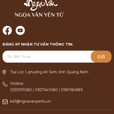
ĐĂNG KÝ NHẬN TƯ VẤN THÔNG TIN:
GỬI
Trại Lốc 1, phường An Sinh, tỉnh Quảng Ninh
Hotline:
0333191080
/
0937641080
/
0961184389
kd1@ngoavanyentu.vn