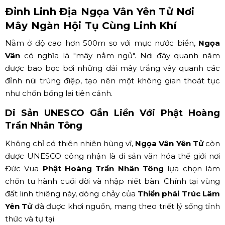
Đỉnh Linh Địa Ngọa Vân Yên Tử Nơi
Mây Ngàn Hội Tụ Cùng Linh Khí
Nằm ở độ cao hơn 500m so với mực nước biển,
Ngọa
Vân
có nghĩa là "mây nằm ngủ". Nơi đây quanh năm
được bao bọc bởi những dải mây trắng vây quanh các
đỉnh núi trùng điệp, tạo nên một không gian thoát tục
như chốn bồng lai tiên cảnh.
Di Sản UNESCO Gắn Liền Với Phật Hoàng
Trần Nhân Tông
Không chỉ có thiên nhiên hùng vĩ,
Ngọa Vân Yên Tử
còn
được UNESCO công nhận là di sản văn hóa thế giới nơi
Đức Vua
Phật Hoàng Trần Nhân Tông
lựa chọn làm
chốn tu hành cuối đời và nhập niết bàn. Chính tại vùng
đất linh thiêng này, dòng chảy của
Thiền phái Trúc Lâm
Yên Tử
đã được khơi nguồn, mang theo triết lý sống tỉnh
thức và tự tại.