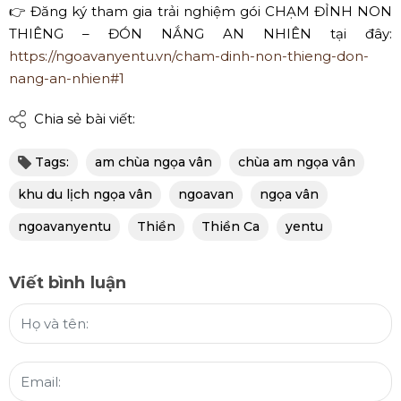
👉
Đăng ký tham gia trải nghiệm gói CHẠM ĐỈNH NON
THIÊNG – ĐÓN NẮNG AN NHIÊN tại đây:
https://ngoavanyentu.vn/cham-dinh-non-thieng-don-
nang-an-nhien#1
Chia sẻ bài viết:
Tags:
am chùa ngọa vân
chùa am ngọa vân
khu du lịch ngọa vân
ngoavan
ngọa vân
ngoavanyentu
Thiền
Thiền Ca
yentu
Viết bình luận