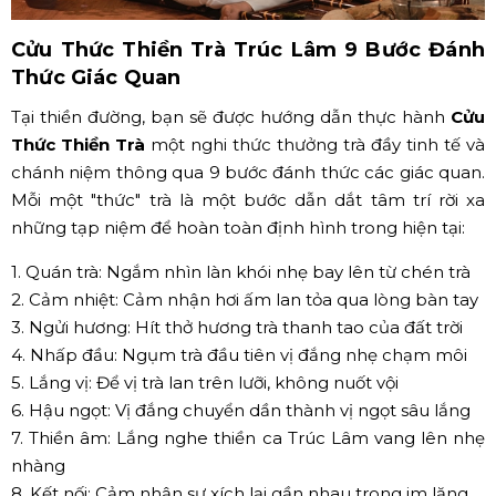
Cửu Thức Thiền Trà Trúc Lâm 9 Bước Đánh
Thức Giác Quan
Tại thiền đường, bạn sẽ được hướng dẫn thực hành
Cửu
Thức Thiền Trà
một nghi thức thưởng trà đầy tinh tế và
chánh niệm thông qua 9 bước đánh thức các giác quan.
Mỗi một "thức" trà là một bước dẫn dắt tâm trí rời xa
những tạp niệm để hoàn toàn định hình trong hiện tại:
1. Quán trà: Ngắm nhìn làn khói nhẹ bay lên từ chén trà
2. Cảm nhiệt: Cảm nhận hơi ấm lan tỏa qua lòng bàn tay
3. Ngửi hương: Hít thở hương trà thanh tao của đất trời
4. Nhấp đầu: Ngụm trà đầu tiên vị đắng nhẹ chạm môi
5. Lắng vị: Để vị trà lan trên lưỡi, không nuốt vội
6. Hậu ngọt: Vị đắng chuyển dần thành vị ngọt sâu lắng
7. Thiền âm: Lắng nghe thiền ca Trúc Lâm vang lên nhẹ
nhàng
8. Kết nối: Cảm nhận sự xích lại gần nhau trong im lặng