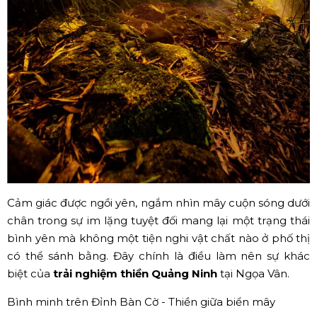
Cảm giác được ngồi yên, ngắm nhìn mây cuộn sóng dưới
chân trong sự im lặng tuyệt đối mang lại một trạng thái
bình yên mà không một tiện nghi vật chất nào ở phố thị
có thể sánh bằng. Đây chính là điều làm nên sự khác
biệt của
trải nghiệm thiền Quảng Ninh
tại Ngọa Vân.
Bình minh trên Đỉnh Bàn Cờ - Thiền giữa biển mây