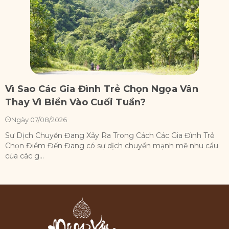
Vì Sao Các Gia Đình Trẻ Chọn Ngọa Vân
T
Thay Vì Biển Vào Cuối Tuần?
Ngày 07/08/2026
Sự Dịch Chuyển Đang Xảy Ra Trong Cách Các Gia Đình Trẻ
T
Chọn Điểm Đến Đang có sự dịch chuyển mạnh mẽ nhu cầu
t
của các g...
t.