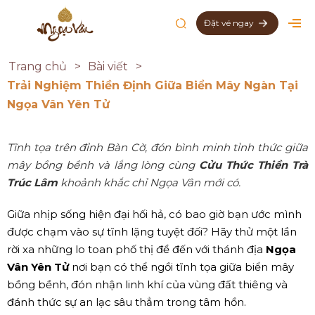
Đặt vé ngay
Trang chủ
Bài viết
Trải Nghiệm Thiền Định Giữa Biển Mây Ngàn Tại
Ngọa Vân Yên Tử
Tĩnh tọa trên đỉnh Bàn Cờ, đón bình minh tỉnh thức giữa
mây bồng bềnh và lắng lòng cùng
Cửu Thức Thiền Trà
Trúc Lâm
khoảnh khắc chỉ Ngọa Vân mới có.
Giữa nhịp sống hiện đại hối hả, có bao giờ bạn ước mình
được chạm vào sự tĩnh lặng tuyệt đối? Hãy thử một lần
rời xa những lo toan phố thị để đến với thánh địa
Ngọa
Vân Yên Tử
nơi bạn có thể ngồi tĩnh tọa giữa biển mây
bồng bềnh, đón nhận linh khí của vùng đất thiêng và
đánh thức sự an lạc sâu thẳm trong tâm hồn.